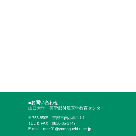
■お問い合わせ
山口大学 医学部付属医学教育センター
〒755-8505 宇部市南小串1-1-1
TEL & FAX : 0836-85-3747
E-mail : mec01@yamaguchi-u.ac.jp