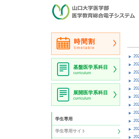
時間割
timetable
20
20
基盤医学系科目
20
curriculum
20
20
展開医学系科目
20
curriculum
20
20
学生専用
20
20
学生専用サイト
20