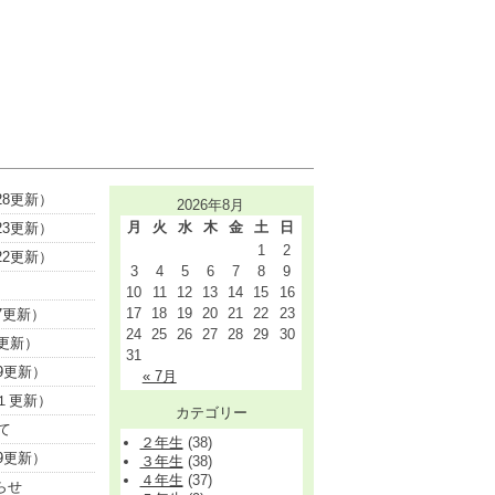
8更新）
2026年8月
月
火
水
木
金
土
日
3更新）
1
2
2更新）
3
4
5
6
7
8
9
10
11
12
13
14
15
16
17
18
19
20
21
22
23
7更新）
24
25
26
27
28
29
30
更新）
31
9更新）
« 7月
１更新）
カテゴリー
て
２年生
(38)
9更新）
３年生
(38)
４年生
(37)
らせ