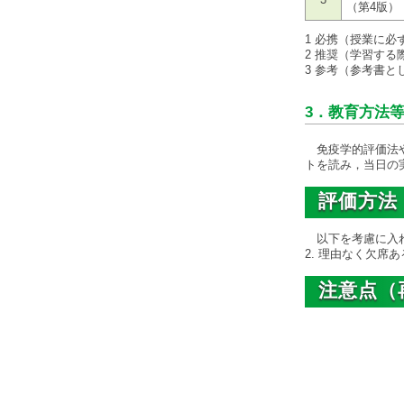
（第4版）
1 必携（授業に必
2 推奨（学習す
3 参考（参考書と
3．教育方法
免疫学的評価法や
トを読み，当日の
評価方法
以下を考慮
2. 理由なく欠
注意点（