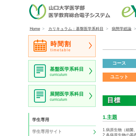
Home
カリキュラム：基盤医学系科目
病態学総論
時間割
timetable
コース
基盤医学系科目
curriculum
ユニット
展開医学系科目
目標
curriculum
1.主題
学生専用
1.病原生物（細
学生専用サイト
2.各病原生物の