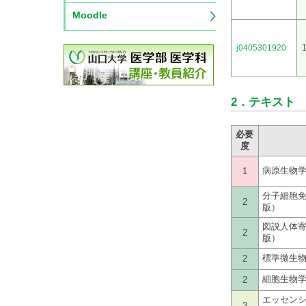
Moodle
1
j0405301920
2．
テキスト
必要
度
病原生物
1
分子細胞免
2
版）
図説人体寄
2
版）
標準微生物
2
細胞生物
2
エッセン
3