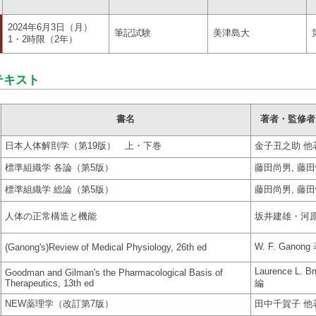
2024年6月3日（月）
筆記試験
美津島大
1・2時限（2年）
テキスト
書名
著者・監修者
日本人体解剖学（第19版） 上・下巻
金子丑之助 他
標準組織学 各論（第5版）
藤田尚男, 藤田
標準組織学 総論（第5版）
藤田尚男, 藤田
人体の正常構造と機能
坂井建雄・河
W. F. Ganong
(Ganong's)Review of Medical Physiology, 26th ed
Laurence L. B
Goodman and Gilman's the Pharmacological Basis of
Therapeutics, 13th ed
編
NEW薬理学（改訂第7版）
田中千賀子 他