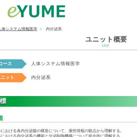
人体システム情報医学
内分泌系
ユニット概要
Unit
コース
人体システム情報医学
ユニット
内分泌系
標
題
人体における各内分泌腺の構造について、液性情報の観点から理解する。
人体における内分泌系の機能と分泌制御機構について統合的に理解する。