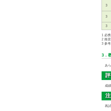
3
3
3
1 必
2 推
3 参
3．
あら
評
成績
注
再試