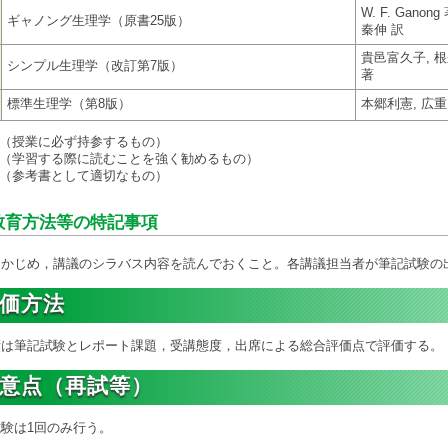
W. F. Ganong
ギャノング生理学（原書25版）
秦伸 訳
貴邑富久子, 
シンプル生理学（改訂第7版）
著
標準生理学（第8版）
本郷利憲, 広重
携（授業に必ず持参するもの）
奨（学習する際に読むことを強く勧めるもの）
考（参考書として適切なもの）
教育方法等の特記事項
かじめ，講議のシラバス内容を読んでおくこと。各講議担当者が筆記試験の
価方法
は筆記試験とレポート課題，受講態度，出席による総合評価点で評価する。
意点（再試等）
験は1回のみ行う。