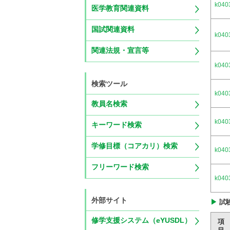
k040
医学教育関連資料
国試関連資料
k040
関連法規・宣言等
k040
検索ツール
k040
教員名検索
k040
キーワード検索
学修目標（コアカリ）検索
k040
フリーワード検索
k040
外部サイト
試
修学支援システム（eYUSDL）
項