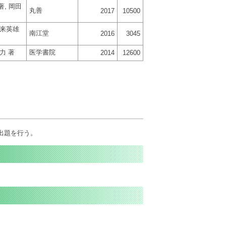
 著, 岡田
丸善
2017
10500
根来英雄
南江堂
2016
3045
力 著
医学書院
2014
12600
出題を行う。