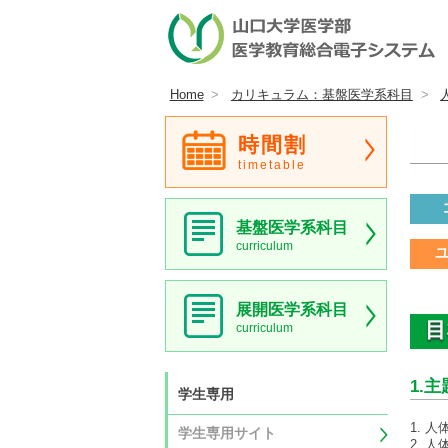
Home
カリキュラム：基盤医学系科目
時間割
timetable
基盤医学系科目
curriculum
展開医学系科目
目
curriculum
1.主
学生専用
1. 
学生専用サイト
2. 