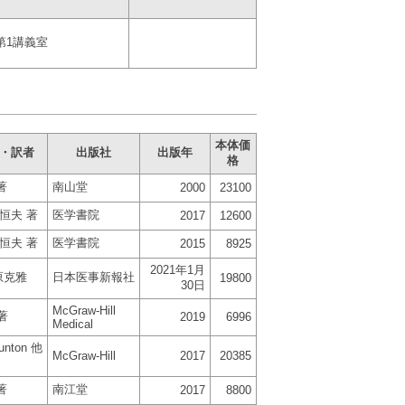
第1講義室
本体価
・訳者
出版社
出版年
格
著
南山堂
2000
23100
恒夫 著
医学書院
2017
12600
恒夫 著
医学書院
2015
8925
2021年1月
原克雅
日本医事新報社
19800
30日
McGraw-Hill
 著
2019
6996
Medical
runton 他
McGraw-Hill
2017
20385
著
南江堂
2017
8800