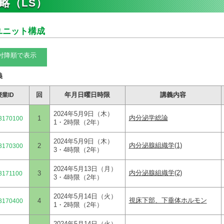
略（LS）
ユニット構成
付降順で表示
義
回
年月日曜日時限
講義内容
授業ID
2024年5月9日（木）
内分泌学総論
1
3170100
1・2時限（2年）
2024年5月9日（木）
内分泌腺組織学(1)
2
3170300
3・4時限（2年）
2024年5月13日（月）
内分泌腺組織学(2)
3
3171100
3・4時限（2年）
2024年5月14日（火）
視床下部、下垂体ホルモン
4
3170400
1・2時限（2年）
2024年5月14日（火）