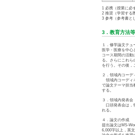
1 必携（授業に必
2 推奨（学習す
3 参考（参考書と
3．教育方法
１．修学論文テュ
医学・医療を中心
コース期間の活動
る。さらにこれら
を行う。その後，
２．領域内コーデ
領域内コーディネ
で論文テーマ担当
する。
３．領域内発表会
口頭発表会は，領
れる。
４．論文の作成
提出論文はMS-
6,000字以上，英