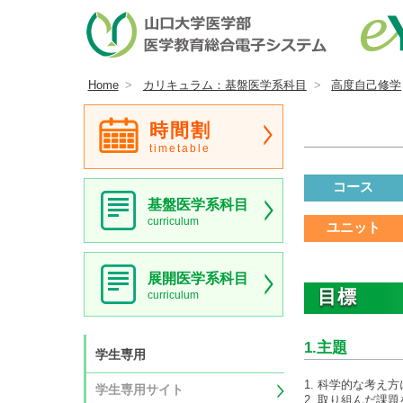
Home
カリキュラム：基盤医学系科目
高度自己修学
時間割
timetable
コース
基盤医学系科目
curriculum
ユニット
展開医学系科目
目標
curriculum
1.主題
学生専用
1. 科学的な考え
学生専用サイト
2. 取り組んだ課