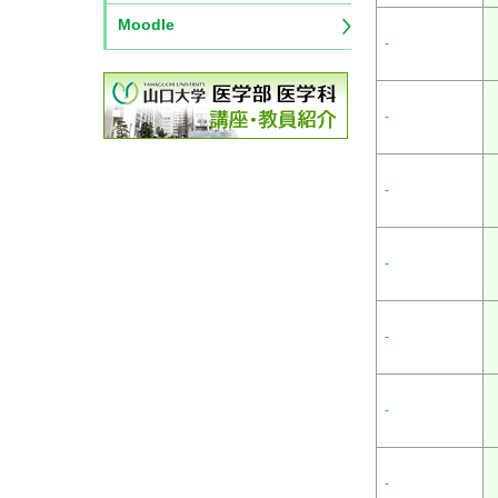
Moodle
-
-
-
-
-
-
-