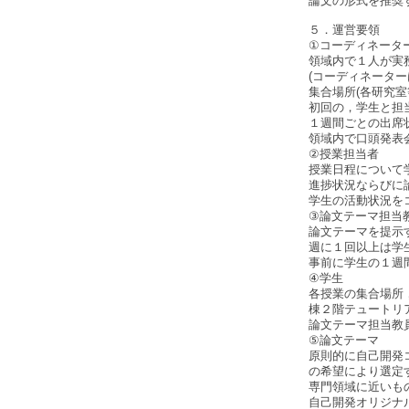
論文の形式を
５．運営要領
①コーディネータ
領域内で１人が実
(コーディネータ
集合場所(各研究室
初回の，学生と担
１週間ごとの出席
領域内で口頭発表
②授業担当者
授業日程について
進捗状況ならびに
学生の活動状況を
③論文テーマ担当
論文テーマを提示
週に１回以上は学
事前に学生の１週
④学生
各授業の集合場所
棟２階テュートリ
論文テーマ担当教
⑤論文テーマ
原則的に自己開発
の希望により選定
専門領域に近いも
自己開発オリジナ