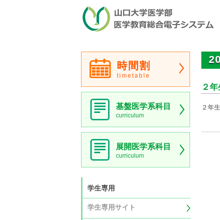
2
時間割
timetable
２年
基盤医学系科目
２年
curriculum
展開医学系科目
curriculum
学生専用
学生専用サイト