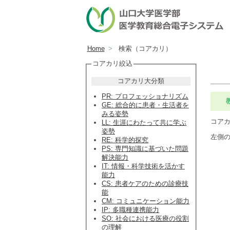
Home
検索（コアカリ）
コアカリ絞込
コアカリ大分類
PR: プロフェッショナリズム
GE: 総合的に患者・生活者を
みる姿勢
コア
LL: 生涯にわたって共に学ぶ
姿勢
左側
RE: 科学的探究
PS: 専門知識に基づいた問題
解決能力
IT: 情報・科学技術を活かす
能力
CS: 患者ケアのための診療技
能
CM: コミュニケーション能力
IP: 多職種連携能力
SO: 社会における医療の役割
の理解