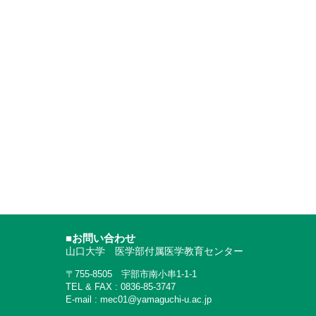
■お問い合わせ
山口大学 医学部付属医学教育センター
〒755-8505 宇部市南小串1-1-1
TEL & FAX : 0836-85-3747
E-mail : mec01@yamaguchi-u.ac.jp