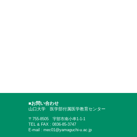
■お問い合わせ
山口大学 医学部付属医学教育センター
〒755-8505 宇部市南小串1-1-1
TEL & FAX : 0836-85-3747
E-mail : mec01@yamaguchi-u.ac.jp