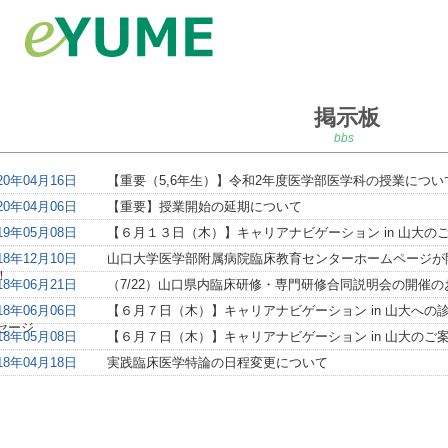
掲示板
bbs
20年04月16日
【重要（5,6年生）】令和2年度医学部医学科の授業につい
20年04月06日
【重要】授業開始の延期について
19年05月08日
【６月１３日（木）】キャリアナビゲーション in 山大の
18年12月10日
山口大学医学部附属病院臨床教育センターホームページが
！
18年06月21日
（7/22）山口県内臨床研修・専門研修合同説明会の開催の
18年06月06日
【６月７日（木）】キャリアナビゲーション in 山大への
セージ
18年05月08日
【６月７日（木）】キャリアナビゲーション in 山大のご
18年04月18日
実践臨床医学特論の日程変更について